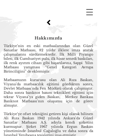
Hakkımızda
Türkiye’nin en eski matbaalarından olan Güzel
Sanatlar Matbaası, 82 yıldır ilklere imza atarak
çalışmalarını sürdürmektedir. İlk Milli Piyango
bileti, ilk Cumhuriyet pulu, ilk hisse senedi baskıları,
ilk renk ayırım cihazı gibi başarılarına, Sappi Yılın
Matbaası yarışması “Genel Kategori Avrupa
Birinciliğini” de eklemiştir.
Matbaamızın kurucusu olan Ali Rıza Baskan,
Viyana’da matbaacılık eğitimi gördükten sonra,
Devlet Matbaası’nda Fen Müdürü olarak çalışmıştır.
Daha sonra banknot basım teknikleri eğitimi için
tekrar Viyana’ya giden Baskan, Merkez Bankası
Banknot Matbaası’nın oluşumu için de görev
almıştır.
Türkiye’ye ofset tekniğini getiren kişi olarak bilinen
Ali Rıza Baskan 1942 yılında Ankara’da Güzel
Sanatlar Matbaası A.Ş. adıyla kendi şirketini
kurmuştur. Şirket 1967 yılında Ergun Baskan
yönetiminde İstanbul Cağaloğlu ve daha sonra da
İstanbul Yenibosna tesislerini inşa etmiştir.